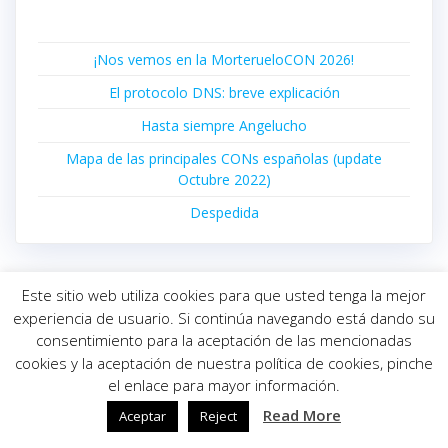
¡Nos vemos en la MorterueloCON 2026!
El protocolo DNS: breve explicación
Hasta siempre Angelucho
Mapa de las principales CONs españolas (update
Octubre 2022)
Despedida
Este sitio web utiliza cookies para que usted tenga la mejor
experiencia de usuario. Si continúa navegando está dando su
consentimiento para la aceptación de las mencionadas
© 2026 INFORMÁTICA ELOY. Construido utilizando WordPress
cookies y la aceptación de nuestra política de cookies, pinche
y el
Highlight Theme
el enlace para mayor información.
Read More
Aceptar
Reject