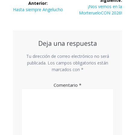
Siguiente:
Anterior:
de
Siguiente
¡Nos vemos en la
Entrada
Hasta siempre Angelucho
entrada:
MorterueloCON 2026!
anterior:
entradas
Deja una respuesta
Tu dirección de correo electrónico no será
publicada.
Los campos obligatorios están
marcados con
*
Comentario
*