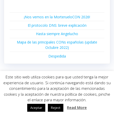
¡Nos vemos en la MorterueloCON 2026!
El protocolo DNS: breve explicación
Hasta siempre Angelucho
Mapa de las principales CONs españolas (update
Octubre 2022)
Despedida
Este sitio web utiliza cookies para que usted tenga la mejor
experiencia de usuario. Si continúa navegando está dando su
consentimiento para la aceptación de las mencionadas
© 2026 INFORMÁTICA ELOY. Construido utilizando WordPress
cookies y la aceptación de nuestra política de cookies, pinche
y el
Highlight Theme
el enlace para mayor información.
Read More
Aceptar
Reject