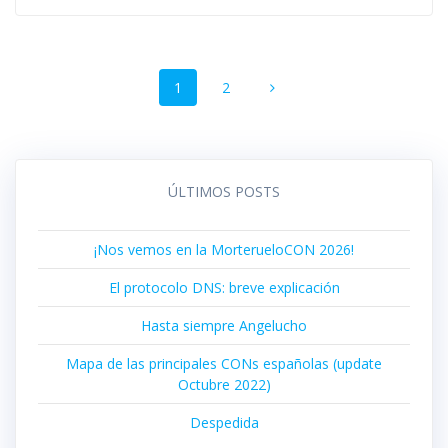
Navegación
Página
Página
1
2
de
entradas
ÚLTIMOS POSTS
¡Nos vemos en la MorterueloCON 2026!
El protocolo DNS: breve explicación
Hasta siempre Angelucho
Mapa de las principales CONs españolas (update
Octubre 2022)
Despedida