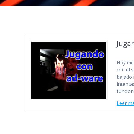
Jugan
Hoy me 
con él 
bajado 
intenta
funcion
Leer m