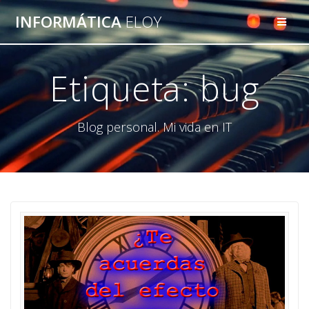
Saltar
INFORMÁTICA
ELOY
al
contenido
Etiqueta:
bug
Blog personal. Mi vida en IT