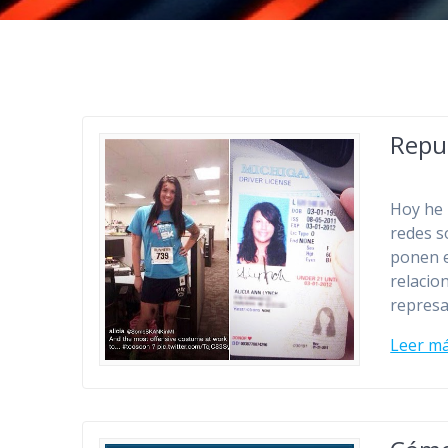
Reput
Hoy he 
redes s
ponen e
relacio
represa
Leer m