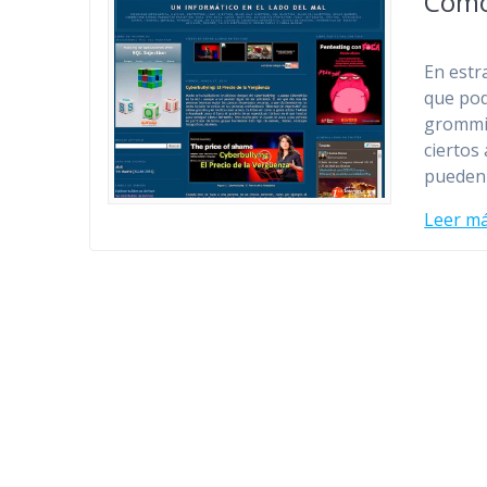
Cómo
En estr
que pod
grommin
ciertos
pueden 
Leer m