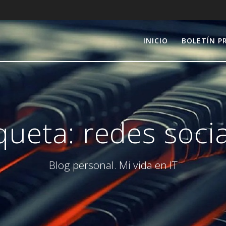
INICIO
BOLETÍN P
iqueta:
redes soci
Blog personal. Mi vida en IT