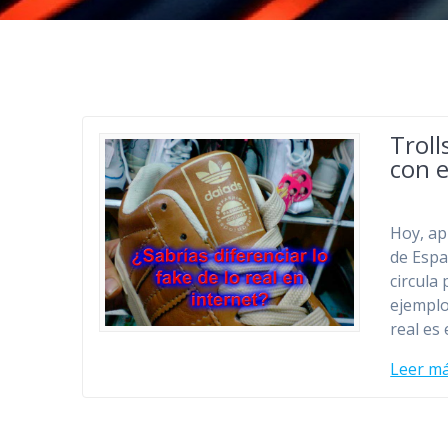
Troll
con e
Hoy, ap
de Espa
circula 
ejemplo
real es
Leer m