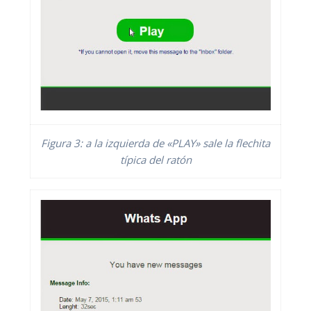
Figura 3: a la izquierda de «PLAY» sale la flechita
típica del ratón