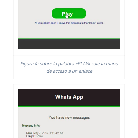
Figura 4: sobre la palabra «PLAY» sale la mano
de acceso a un enlace