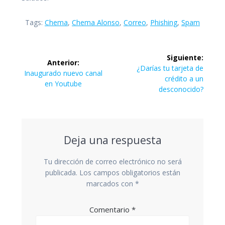
Tags:
Chema
,
Chema Alonso
,
Correo
,
Phishing
,
Spam
Navegación
Siguiente:
Anterior:
de
Siguiente
¿Darías tu tarjeta de
Entrada
Inaugurado nuevo canal
entrada:
crédito a un
anterior:
en Youtube
entradas
desconocido?
Deja una respuesta
Tu dirección de correo electrónico no será
publicada.
Los campos obligatorios están
marcados con
*
Comentario
*