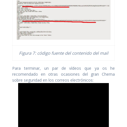
Figura 7: código fuente del contenido del mail
Para terminar, un par de vídeos que ya os he
recomendado en otras ocasiones del gran Chema
sobre seguridad en los correos electrónicos: