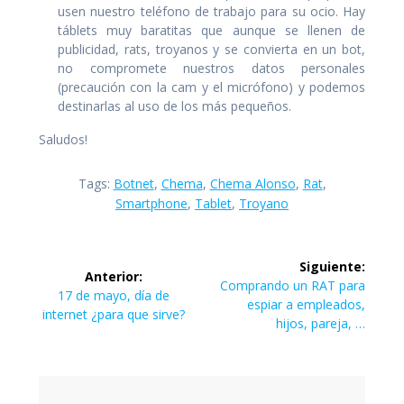
usen nuestro teléfono de trabajo para su ocio. Hay
táblets muy baratitas que aunque se llenen de
publicidad, rats, troyanos y se convierta en un bot,
no compromete nuestros datos personales
(precaución con la cam y el micrófono) y podemos
destinarlas al uso de los más pequeños.
Saludos!
Tags:
Botnet
,
Chema
,
Chema Alonso
,
Rat
,
Smartphone
,
Tablet
,
Troyano
Navegación
Siguiente:
Anterior:
de
Siguiente
Comprando un RAT para
Entrada
17 de mayo, día de
entrada:
espiar a empleados,
anterior:
internet ¿para que sirve?
entradas
hijos, pareja, …