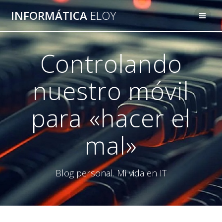
Saltar
INFORMÁTICA
ELOY
al
contenido
Controlando
nuestro móvil
para «hacer el
mal»
Blog personal. Mi vida en IT